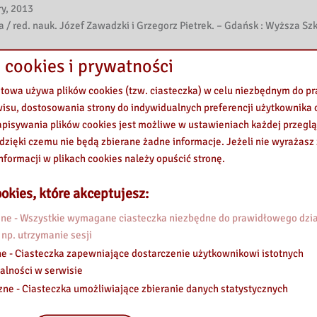
ry, 2013
 red. nauk. Józef Zawadzki i Grzegorz Pietrek. – Gdańsk : Wyższa Sz
scyplinarne / pod red. Tomasza Domańskiego. – Łódź : Wydawnictwo
 cookies i prywatności
etowa używa plików cookies (tzw. ciasteczka) w celu niezbędnym do 
łecznego / red. nauk.: Arkadiusz Indraszczyk, Małgorzata Lipińska-
wisu, dostosowania strony do indywidualnych preferencji użytkownika o
-JR, 2017
pisywania plików cookies jest możliwe w ustawieniach każdej przeglą
w o charakterze terrorystycznym / Katarzyna Romańczuk, Michał Roma
 dzięki czemu nie będą zbierane żadne informacje. Jeżeli nie wyrażasz
zecińskiego, 2017
nformacji w plikach cookies należy opuścić stronę.
ur Wejkszner. – Warszawa : Difin, 2016
gang Bauer. – Wołowiec : Wydawnictwo Czarne, 2017
okies, które akceptujesz:
zas imprez masowych w aspekcie EURO 2012 / pod. red. Tomasza Bąka
two WSE w Krakowie, 2012
e - Wszystkie wymagane ciasteczka niezbędne do prawidłowego dzia
dnienia / red. nauk. Jarosław Stelmach. – Warszawa : Difin, cop. 20
 np. utrzymanie sesji
auk. Zbigniew Siemiątkowski i Aleksandra Zięba. – Warszawa : Uniwer
e - Ciasteczka zapewniające dostarczenie użytkownikowi istotnych
alności w serwisie
 / Tomasz Bąk. – Rzeszów : Wyższa Szkoła Informatyki i Zarządzania, 
zne - Ciasteczka umożliwiające zbieranie danych statystycznych
ej / Jarosław Cymerski. – Warszawa : Oficyna Wydawnicza Rytm, 2013
cz. – Wydanie zaktualizowane. – [Warszawa] : Wydawnictwo Akademic