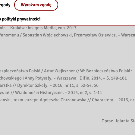
zgody
Wyrażam zgodę
ej Zimny. – Warszawa : Difin, 2017
 polityki prywatności
arcin Mamoń. – Kraków : Wydawnictwo Literackie, 2017
mir. – Kraków : Insignis Media, cop. 2017
 fenomenu / Sebastian Wojciechowski, Przemysław Osiewicz. – Warsza
zpieczeństwo Polski / Artur Wejkszner // W: Bezpieczeństwo Polski :
owskiego i Anny Potyrały. – Warszawa : Difin, 2014. – S. 149-161
tka // Dyrektor Szkoły. – 2016, nr 11, s. 52-54, 56
wiał // Wiadomości Historyczne. – 2015, nr 2, s. 4-11
nski ; rozm. przepr. Agnieszka Chrzanowska // Charaktery. – 2013, nr 
Oprac. Jolanta S