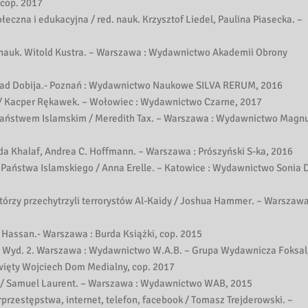
 cop. 2017
czna i edukacyjna / red. nauk. Krzysztof Liedel, Paulina Piasecka. –
. nauk. Witold Kustra. – Warszawa : Wydawnictwo Akademii Obrony
ad Dobija.- Poznań : Wydawnictwo Naukowe SILVA RERUM, 2016
h / Kacper Rękawek. – Wołowiec : Wydawnictwo Czarne, 2017
 Państwem Islamskim / Meredith Tax. – Warszawa : Wydawnictwo Magn
rida Khalaf, Andrea C. Hoffmann. – Warszawa : Prószyński S-ka, 2016
j Państwa Islamskiego / Anna Erelle. – Katowice : Wydawnictwo Sonia 
 którzy przechytrzyli terrorystów Al-Kaidy / Joshua Hammer. – Warszawa
n Hassan.- Warszawa : Burda Książki, cop. 2015
. – Wyd. 2. Warszawa : Wydawnictwo W.A.B. – Grupa Wydawnicza Foksal
Święty Wojciech Dom Medialny, cop. 2017
ego / Samuel Laurent. – Warszawa : Wydawnictwo WAB, 2015
rprzestępstwa, internet, telefon, facebook / Tomasz Trejderowski. –