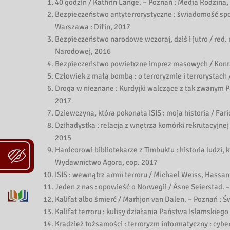
40 godzin / Kathrin Lange. – Poznań : Media Rodzina,
Bezpieczeństwo antyterrorystyczne : świadomość społe
Warszawa : Difin, 2017
Bezpieczeństwo narodowe wczoraj, dziś i jutro / red
Narodowej, 2016
Bezpieczeństwo powietrzne imprez masowych / Konr
Człowiek z małą bombą : o terroryzmie i terrorystac
Droga w nieznane : Kurdyjki walczące z tak zwanym
2017
Dziewczyna, która pokonała ISIS : moja historia / Fa
Dżihadystka : relacja z wnętrza komórki rekrutacyjne
2015
Hardcorowi bibliotekarze z Timbuktu : historia ludzi,
Wydawnictwo Agora, cop. 2017
ISIS : wewnątrz armii terroru / Michael Weiss, Hassa
Jeden z nas : opowieść o Norwegii / Åsne Seierstad
Kalifat albo śmierć / Marhjon van Dalen. – Poznań : 
Kalifat terroru : kulisy działania Państwa Islamski
Kradzież tożsamości : terroryzm informatyczny : cybe