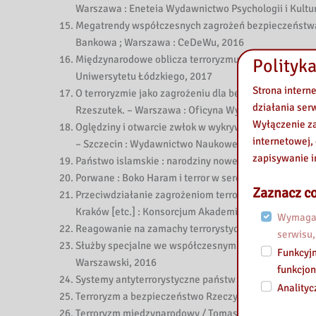
Warszawa : Eneteia Wydawnictwo Psychologii i Kultu
Megatrendy współczesnych zagrożeń bezpieczeństwa /
Bankowa ; Warszawa : CeDeWu, 2016
Międzynarodowe oblicza terroryzmu : ujęcie interdy
Polityka
Uniwersytetu Łódzkiego, 2017
Strona intern
O terroryzmie jako zagrożeniu dla bezpieczeństwa spo
działania ser
Rzeszutek. – Warszawa : Oficyna Wydawnicza ASPRA
Wyłączenie za
Oględziny i otwarcie zwłok w wykrywaniu przestępst
internetowej,
– Szczecin : Wydawnictwo Naukowe Uniwersytetu Szc
zapisywanie i
Państwo islamskie : narodziny nowego kalifatu? / Art
Porwane : Boko Haram i terror w sercu Afryki / Wolf
Zaznacz co
Przeciwdziałanie zagrożeniom terrorystycznym podc
Kraków [etc.] : Konsorcjum Akademickie – Wydawnic
Wymagan
Reagowanie na zamachy terrorystyczne : wybrane zaga
serwisu,
Służby specjalne we współczesnym państwie / red. n
Funkcyjn
Warszawski, 2016
funkcjon
Systemy antyterrorystyczne państw Unii Europejskiej
Analityc
Terroryzm a bezpieczeństwo Rzeczypospolitej Polski
Terroryzm międzynarodowy / Tomasz R. Aleksandrowi