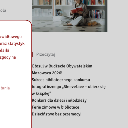
koła
prawidłowego
raz statystyk.
darki
ńczuk.
Przeczytaj
 zgody na
Głosuj w Budżecie Obywatelskim
Mazowsza 2026!
. –
Sukces bibliotecznego konkursu
fotograficznego „Sleeveface – ubierz się
łania
16
w książkę”
sytet
Konkurs dla dzieci i młodzieży
Ferie zimowe w bibliotece!
2015
Dzieciństwo bez przemocy!
kie i