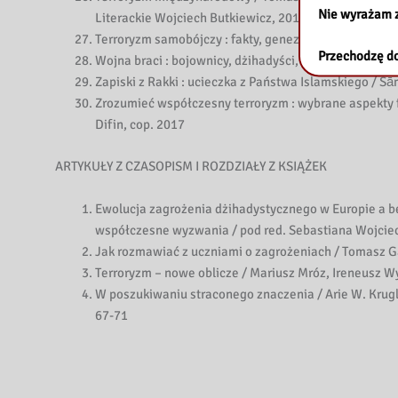
Nie wyrażam 
Literackie Wojciech Butkiewicz, 2015
Terroryzm samobójczy : fakty, geneza, analiza / Maci
Przechodzę do
Wojna braci : bojownicy, dżihadyści, kidnaperzy / M
Zapiski z Rakki : ucieczka z Państwa Islamskiego / Sā
Zrozumieć współczesny terroryzm : wybrane aspekty
Difin, cop. 2017
ARTYKUŁY Z CZASOPISM I ROZDZIAŁY Z KSIĄŻEK
Ewolucja zagrożenia dżihadystycznego w Europie a be
współczesne wyzwania / pod red. Sebastiana Wojciech
Jak rozmawiać z uczniami o zagrożeniach / Tomasz Gars
Terroryzm – nowe oblicze / Mariusz Mróz, Ireneusz Wy
W poszukiwaniu straconego znaczenia / Arie W. Krugla
67-71