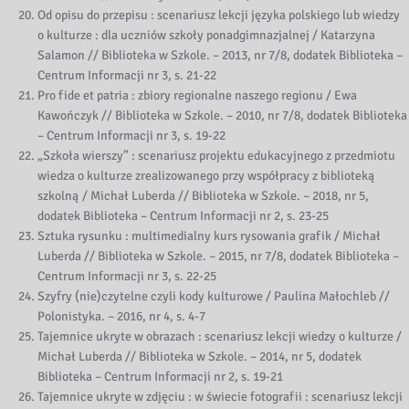
Od opisu do przepisu : scenariusz lekcji języka polskiego lub wiedzy
o kulturze : dla uczniów szkoły ponadgimnazjalnej / Katarzyna
Salamon // Biblioteka w Szkole. – 2013, nr 7/8, dodatek Biblioteka –
Centrum Informacji nr 3, s. 21-22
Pro fide et patria : zbiory regionalne naszego regionu / Ewa
Kawończyk // Biblioteka w Szkole. – 2010, nr 7/8, dodatek Biblioteka
– Centrum Informacji nr 3, s. 19-22
„Szkoła wierszy” : scenariusz projektu edukacyjnego z przedmiotu
wiedza o kulturze zrealizowanego przy współpracy z biblioteką
szkolną / Michał Luberda // Biblioteka w Szkole. – 2018, nr 5,
dodatek Biblioteka – Centrum Informacji nr 2, s. 23-25
Sztuka rysunku : multimedialny kurs rysowania grafik / Michał
Luberda // Biblioteka w Szkole. – 2015, nr 7/8, dodatek Biblioteka –
Centrum Informacji nr 3, s. 22-25
Szyfry (nie)czytelne czyli kody kulturowe / Paulina Małochleb //
Polonistyka. – 2016, nr 4, s. 4-7
Tajemnice ukryte w obrazach : scenariusz lekcji wiedzy o kulturze /
Michał Luberda // Biblioteka w Szkole. – 2014, nr 5, dodatek
Biblioteka – Centrum Informacji nr 2, s. 19-21
Tajemnice ukryte w zdjęciu : w świecie fotografii : scenariusz lekcji