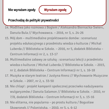
nr 5, dodatek Biblioteka – Centrum Informacji nr 2, s. 25-26
Listek figowy czyli jak cię widzą, tak cię piszą : projekt zajęć
Nie wyrażam zgody
Wyrażam zgodę
wspierających myślenie twórcze, uzupełniających naukę języka
polskiego, historii i WOK / Anna Tomczyk-Churska // Biblioteka. –
Przechodzę do polityki prywatności
2009, nr 7/8, s. 17-24
Modlitwa jako rozmowa z Bogiem / Aleksandra Biernacka-Świerc,
Danuta Bula // Wychowawca. – 2016, nr 3, s. 24-26
Mój dom – multimedialne projektowanie domów : scenariusz
projektu edukacyjnego z przedmiotu wiedza o kulturze / Michał
Luberda // Biblioteka w Szkole. – 2016, nr 5, dodatek Biblioteka –
Centrum Informacji nr 2, s. 13-17
Multimedialne zabawy ze sztuką : scenariusz lekcji z przedmiotu
wiedza o kulturze / Michał Luberda // Biblioteka w Szkole. – 2015,
nr 2, dodatek Biblioteka – Centrum Informacji nr 1, s. 16-18
Muzyka w starym teatrze / Justyna Krenz // Wychowanie Muzyczne
w Szkole. – 2007, nr 2, s. 33-50
Nie chlap! : projekt kampanii społecznej przeciwko nadużywaniu
wulgaryzmów / Danuta Salamon // Biblioteka w Szkole. – 2010, nr
7/8, dodatek Biblioteka – Centrum Informacji nr 3, s. 15-16
Nie elitarna, nie popularna – po prostu kultura / Bogusław
Skowronek // Polonistyka. – 2010, nr 5, s. 6-12