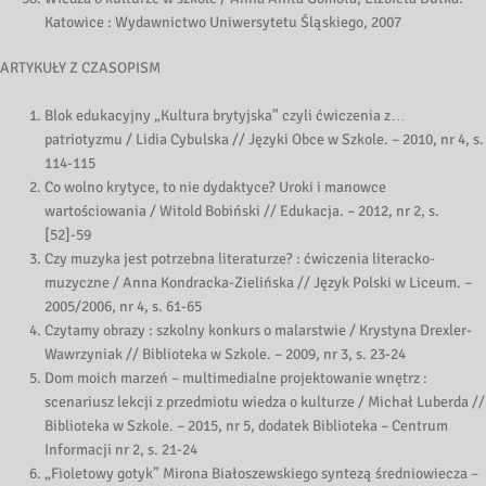
Katowice : Wydawnictwo Uniwersytetu Śląskiego, 2007
ARTYKUŁY Z CZASOPISM
Blok edukacyjny „Kultura brytyjska” czyli ćwiczenia z…
patriotyzmu / Lidia Cybulska // Języki Obce w Szkole. – 2010, nr 4, s.
114-115
Co wolno krytyce, to nie dydaktyce? Uroki i manowce
wartościowania / Witold Bobiński // Edukacja. – 2012, nr 2, s.
[52]-59
Czy muzyka jest potrzebna literaturze? : ćwiczenia literacko-
muzyczne / Anna Kondracka-Zielińska // Język Polski w Liceum. –
2005/2006, nr 4, s. 61-65
Czytamy obrazy : szkolny konkurs o malarstwie / Krystyna Drexler-
Wawrzyniak // Biblioteka w Szkole. – 2009, nr 3, s. 23-24
Dom moich marzeń – multimedialne projektowanie wnętrz :
scenariusz lekcji z przedmiotu wiedza o kulturze / Michał Luberda //
Biblioteka w Szkole. – 2015, nr 5, dodatek Biblioteka – Centrum
Informacji nr 2, s. 21-24
„Fioletowy gotyk” Mirona Białoszewskiego syntezą średniowiecza –