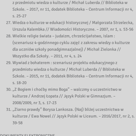
z przedmiotu wiedza o kulturze / Michał Luberda // Biblioteka w
Szkole. – 2017, nr 11, dodatek Biblioteka – Centrum Informacji nr 4,
s. 25-27
Wiedza o kulturze w edukacji historycznej / Małgorzata Strzelecka,
Urszula Kalembka // Wiadomości Historyczne. – 2007, nr 1, s. 53-56
Wielkie religie świata – judaizm, chrześcijaństwo, islam :
(scenariusz 4-godzinnego cyklu zajęć z zakresu wiedzy o kulturze
dla uczniów szkoły ponadgimnazjalnej) / Michał Zielonka //
Wszystko dla Szkoły. – 2011, nr 4, s. 24
Wywiad z bohaterem : scenariusz projektu edukacyjnego z
przedmiotu wiedza o kulturze / Michał Luberda // Biblioteka w
Szkole. – 2015, nr 11, dodatek Biblioteka – Centrum Informacji nr 4,
s. 18-20
„Z Bogiem i choćby mimo Boga” – walczmy o uczestnictwo w
kulturze / Andrzej Łopata // Język Polski w Gimnazjum. –
2008/2009, nr 3, s. 17-23
„Ziarno prawdy” Borysa Lankosza. (Naj) bliżej uczestnictwa w
kulturze / Ewa Nowel // Język Polski w Liceum. – 2016/2017, nr 2, s.
39-58
DOKUMENTY ELEKTRONICZNE