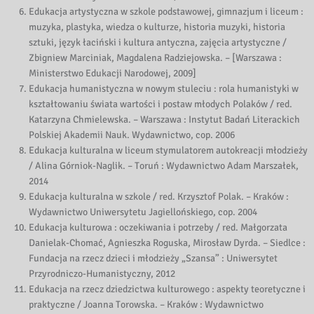
Edukacja artystyczna w szkole podstawowej, gimnazjum i liceum :
muzyka, plastyka, wiedza o kulturze, historia muzyki, historia
sztuki, język łaciński i kultura antyczna, zajęcia artystyczne /
Zbigniew Marciniak, Magdalena Radziejowska. – [Warszawa :
Ministerstwo Edukacji Narodowej, 2009]
Edukacja humanistyczna w nowym stuleciu : rola humanistyki w
kształtowaniu świata wartości i postaw młodych Polaków / red.
Katarzyna Chmielewska. – Warszawa : Instytut Badań Literackich
Polskiej Akademii Nauk. Wydawnictwo, cop. 2006
Edukacja kulturalna w liceum stymulatorem autokreacji młodzieży
/ Alina Górniok-Naglik. – Toruń : Wydawnictwo Adam Marszałek,
2014
Edukacja kulturalna w szkole / red. Krzysztof Polak. – Kraków :
Wydawnictwo Uniwersytetu Jagiellońskiego, cop. 2004
Edukacja kulturowa : oczekiwania i potrzeby / red. Małgorzata
Danielak-Chomać, Agnieszka Roguska, Mirosław Dyrda. – Siedlce :
Fundacja na rzecz dzieci i młodzieży „Szansa” : Uniwersytet
Przyrodniczo-Humanistyczny, 2012
Edukacja na rzecz dziedzictwa kulturowego : aspekty teoretyczne i
praktyczne / Joanna Torowska. – Kraków : Wydawnictwo