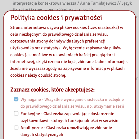
interpretacja kontekstowa wiersza / Anna Tumidajewicz // Język
Polski w Liceum. – 2005/2006, nr 4, s. 56-60
Polityka cookies i prywatności
Historia ruchomych obrazów – najważniejsze etapy rozwoju techniki
filmowej : scenariusz lekcji z przedmiotu wiedza o kulturze /
Strona internetowa używa plików cookies (tzw. ciasteczka) w
Biblioteka w Szkole. – 2013, nr 7/8, dodatek Biblioteka – Centrum
celu niezbędnym do prawidłowego działania serwisu,
Informacji nr 3, s. 21-22
dostosowania strony do indywidualnych preferencji
Instagram a może Chrystogram : ukryte symbole w sztuce
użytkownika oraz statystyk. Wyłączenie zapisywania plików
pierwszych chrześcijan : scenariusz lekcji z przedmiotu wiedza o
cookies jest możliwe w ustawieniach każdej przeglądarki
kulturze / Michał Luberda // Biblioteka w Szkole. – 2018, nr 2,
internetowej, dzięki czemu nie będą zbierane żadne informacje.
dodatek Biblioteka – Centrum Informacji nr 1, s. 20-23
Jeżeli nie wyrażasz zgody na zapisywanie informacji w plikach
Interaktywne, wirtualne wędrówki / Bożena Boryczka // Biblioteka
cookies należy opuścić stronę.
w Szkole. – 2009, nr 7/8, dodatek Biblioteka – Centrum Informacji nr
3, s. 15-16
Zaznacz cookies, które akceptujesz:
Jak podnieść kulturę polskiej szkoły? / Julian Piotr Sawiński //
Nowa Szkoła. – 2016, nr 10, s. 19-24
Wymagane - Wszystkie wymagane ciasteczka niezbędne
Kultura w edukacji religijnej / Natalia Maria Ruman //
do prawidłowego działania serwisu, np. utrzymanie sesji
Wychowawca. – 2013, nr 2, s. 20-21
Funkcyjne - Ciasteczka zapewniające dostarczenie
Lektury na tapecie : webquest z języka polskiego dla klasy 3
użytkownikowi istotnych funkcjonalności w serwisie
gimnazjalnej lub z wiedzy o kulturze dla klasy 1 szkoły
Analityczne - Ciasteczka umożliwiające zbieranie
ponadgimnazjalnej / Danuta Salamon // Biblioteka w Szkole. – 2011,
danych statystycznych