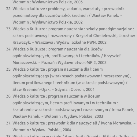
Wołomin : Wydawnictwo Polskie, 2003
Wiedza o kulturze : problemy, zadania, warsztaty : przewodnik
przedmiotowy dla uczniów szkół średnich / Wacław Panek. –
Wołomin : Wydawnictwo Polskie, 2002
Wiedza o Kulturze : program nauczania : szkoły ponadgimnazjalne :
zakres podstawowy i rozszerzony / Krzysztof Chmielewski, Jarosław
Krawczyk. – Warszawa : Wydaw. Szkolne PWN, 2002
Wiedza o Kulturze : program nauczania dla liceów
ogólnokształcących, profilowanych i techników / Krzysztof
Moraczewski. – Poznań : Wydawnictwo eMPi2, 2002
Wiedza o kulturze : program nauczania dla liceum
ogólnokształcącego (w zakresach podstawowym i rozszerzonym),
liceum profilowanego i technikum (w zakresie podstawowym) /
Sław Krzemień-Ojak. – Gdynia : Operon, 2004
Wiedza o kulturze : program nauczania w liceum
ogólnokształcącym, liceum profilowanym i w technikum :
kształcenie w zakresie podstawowym i rozszerzonym / Irena Panek,
Wacław Panek. – Wołomin : Wydaw. Polskie, 2003
Wiedza o kulturze : przewodnik dla nauczycieli / Iwona Morawska. –
Wołomin : Wydaw. Polskie, 2004
Wiedza o kulturze w szkole / Anna Anita Gomóła, Elżbieta Dutka. –