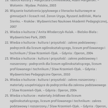
Tablice kultury / Małgorzata Chmielewska, Adam Margański. –
Wołomin : Wydaw. Polskie, 2003
Wiązanie kształcenia językowego z literacko-kulturowym w
gimnazjach i liceach red. Zenon Uryga, Ryszard Jedliński, Maria
Sienko. – Kraków : Wydawnictwo Naukowe Akademii Pedagogicznej,
2007
Wiedza o kulturze / Anita Włodarczyk-Kulak. – Bielsko-Biała :
Wydawnictwo Park, 2005
Wiedza o kulturze : kultura i przyszłość : zakres podstawowy :
podręcznik dla liceum ogólnokształcącego, liceum profilowanego i
technikum / Sław Krzemień-Ojak. – Gdynia : Operon, 2004
Wiedza o kulturze : kultura i przyszłość : zakres podstawowy i
rozszerzony : podręcznik dla liceum ogólnokształcącego, liceum
profilowanego i technikum / Sław Krzemień-Ojak. – Gdynia :
Wydawnictwo Pedagogiczne Operon, 2010
Wiedza o kulturze : kultura i przyszłość : zakres rozszerzony :
materiały uzupełniające do podręcznika dla zakresu podstawowego
/ Sław Krzemień-Ojak. – Gdynia : Operon, 2004
Wiedza o kulturze : materiały źródłowe dla liceum
ogólnokształcącego, liceum profilowanego i technikum : zakres
podstawowy i rozszerzony / Sław Krzemień-Ojak. – Gdynia : Operon,