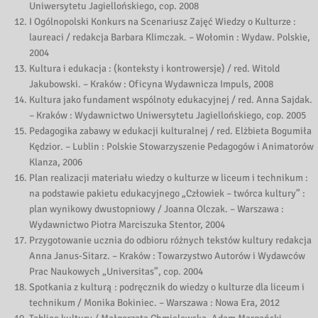
Uniwersytetu Jagiellońskiego, cop. 2008
I Ogólnopolski Konkurs na Scenariusz Zajęć Wiedzy o Kulturze :
laureaci / redakcja Barbara Klimczak. – Wołomin : Wydaw. Polskie,
2004
Kultura i edukacja : (konteksty i kontrowersje) / red. Witold
Jakubowski. – Kraków : Oficyna Wydawnicza Impuls, 2008
Kultura jako fundament wspólnoty edukacyjnej / red. Anna Sajdak.
– Kraków : Wydawnictwo Uniwersytetu Jagiellońskiego, cop. 2005
Pedagogika zabawy w edukacji kulturalnej / red. Elżbieta Bogumiła
Kędzior. – Lublin : Polskie Stowarzyszenie Pedagogów i Animatorów
Klanza, 2006
Plan realizacji materiału wiedzy o kulturze w liceum i technikum :
na podstawie pakietu edukacyjnego „Człowiek – twórca kultury” :
plan wynikowy dwustopniowy / Joanna Olczak. – Warszawa :
Wydawnictwo Piotra Marciszuka Stentor, 2004
Przygotowanie ucznia do odbioru różnych tekstów kultury redakcja
Anna Janus-Sitarz. – Kraków : Towarzystwo Autorów i Wydawców
Prac Naukowych „Universitas”, cop. 2004
Spotkania z kulturą : podręcznik do wiedzy o kulturze dla liceum i
technikum / Monika Bokiniec. – Warszawa : Nowa Era, 2012