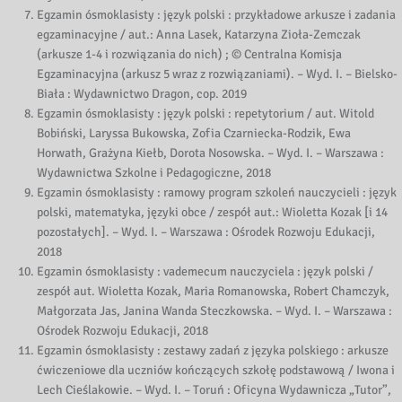
Egzamin ósmoklasisty : język polski : przykładowe arkusze i zadania
egzaminacyjne / aut.: Anna Lasek, Katarzyna Zioła-Zemczak
(arkusze 1-4 i rozwiązania do nich) ; © Centralna Komisja
Egzaminacyjna (arkusz 5 wraz z rozwiązaniami). – Wyd. I. – Bielsko-
Biała : Wydawnictwo Dragon, cop. 2019
Egzamin ósmoklasisty : język polski : repetytorium / aut. Witold
Bobiński, Laryssa Bukowska, Zofia Czarniecka-Rodzik, Ewa
Horwath, Grażyna Kiełb, Dorota Nosowska. – Wyd. I. – Warszawa :
Wydawnictwa Szkolne i Pedagogiczne, 2018
Egzamin ósmoklasisty : ramowy program szkoleń nauczycieli : język
polski, matematyka, języki obce / zespół aut.: Wioletta Kozak [i 14
pozostałych]. – Wyd. I. – Warszawa : Ośrodek Rozwoju Edukacji,
2018
Egzamin ósmoklasisty : vademecum nauczyciela : język polski /
zespół aut. Wioletta Kozak, Maria Romanowska, Robert Chamczyk,
Małgorzata Jas, Janina Wanda Steczkowska. – Wyd. I. – Warszawa :
Ośrodek Rozwoju Edukacji, 2018
Egzamin ósmoklasisty : zestawy zadań z języka polskiego : arkusze
ćwiczeniowe dla uczniów kończących szkołę podstawową / Iwona i
Lech Cieślakowie. – Wyd. I. – Toruń : Oficyna Wydawnicza „Tutor”,