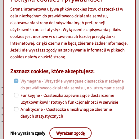
Strona internetowa używa plików cookies (tzw. ciasteczka) w
celu niezbędnym do prawidłowego działania serwisu,
dostosowania strony do indywidualnych preferencji
użytkownika oraz statystyk. Wyłączenie zapisywania plików
cookies jest możliwe w ustawieniach każdej przeglądarki
internetowej, dzięki czemu nie będą zbierane żadne informacje.
Jeżeli nie wyrażasz zgody na zapisywanie informacji w plikach
cookies należy opuścić stronę.
Zaznacz cookies, które akceptujesz:
Przeczytaj
Wymagane - Wszystkie wymagane ciasteczka niezbędne
Głosuj w Budżecie Obywatelskim Mazowsza 2026!
do prawidłowego działania serwisu, np. utrzymanie sesji
Sukces bibliotecznego konkursu fotograficznego „Sleeveface –
Funkcyjne - Ciasteczka zapewniające dostarczenie
ubierz się w książkę”
użytkownikowi istotnych funkcjonalności w serwisie
Konkurs dla dzieci i młodzieży
Analityczne - Ciasteczka umożliwiające zbieranie
Ferie zimowe w bibliotece!
danych statystycznych
Dzieciństwo bez przemocy!
Nie wyrażam zgody
Wyrażam zgodę