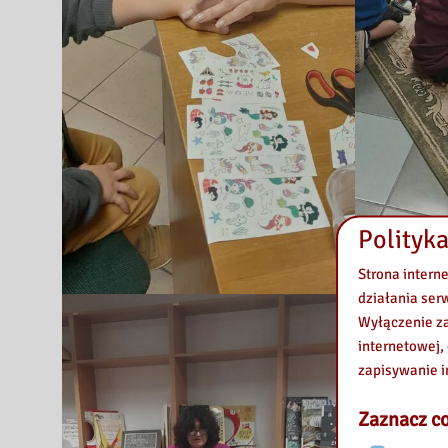
Polityka
Strona intern
działania ser
Wyłączenie za
internetowej,
zapisywanie i
Zaznacz co