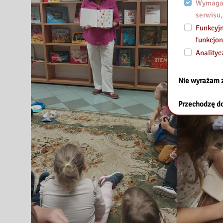
Wymagan
serwisu,
Funkcyjn
funkcjon
Analityc
Nie wyrażam 
Przechodzę do