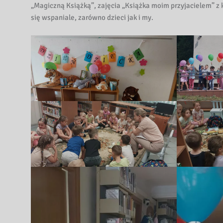
„Magiczną Książką”, zajęcia „Książka moim przyjacielem” z 
się wspaniale, zarówno dzieci jak i my.