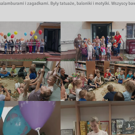
kalamburami i zagadkami. Były tatuaże, baloniki i motylki. Wszyscy ba